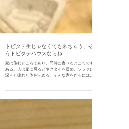
トビタテ生じゃなくても来ちゃう、そ
うトビタテハウスならね
家は住むところであり、同時に食べるところでも
ある。人は家に帰るとネクタイを緩め、ソファに
深々と疲れた体を沈める。そんな家を作るには、
居心地のよい空気と寛げる仲間が必要ではないだ
ろうか。 ご覧頂きたい。5人中2人が非トビタテ生
である。左からトビタテ候補生のアスリートマン
（日本...