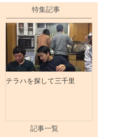
特集記事
テラハを探して三千里
１２月頭には
風に思ってい
もありました
記事一覧