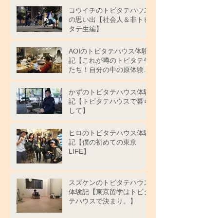
コウイチのトビタテハウス
の思い出【社会人＆非トビ
タテ生編】
AOIのトビタテハウス体験
記【これが噂のトビタテ生
たち！自分の中の原体験を
発見する場所】
かずのトビタテハウス体験
記【トビタテハウスで暮ら
して】
ヒロのトビタテハウス体験
記【僕の初めての東京
LIFE】
スズケンのトビタテハウス
体験記【東京留学はトビタ
テハウスで決まり。】